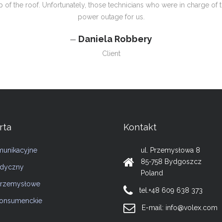
 of the roof. Unfortunately, those technicians who were in charge of the
power outage for us.
Daniela Robbery
Client
rta
Kontakt
munikacyjne
ul. Przemysłowa 8
85-758 Bydgoszcz
edyczny
Poland
przemysłowe
tel.
+48 609 638 373
konsumenckie
E-mail:
info@volex.com