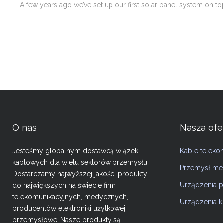
A few years ago we’ve set up our first solar panel system on top
O nas
Nasza ofe
Jesteśmy globalnym dostawcą wiązek
Kable teleko
kablowych dla wielu sektorów przemysłu.
Przemysł m
Dostarczamy najwyższej jakości produkty
Urządzenia 
do największych na świecie firm
telekomunikacyjnych, medycznych,
Urządzenia 
producentów elektroniki użytkowej i
przemysłowej.Nasze produkty są